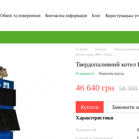
Обмін та повернення
Контактна інформація
Блог
Користувацька уг
Головна
Каталог
Твердопаливні к
Котли Ідмар ЖК-1 Idmar
Твердопаливний котел 
В наявності
Написати відгук
46 640 грн
58 300
Купити
Замовити 
Характеристики
Теплоносій
Спосіб встановлення