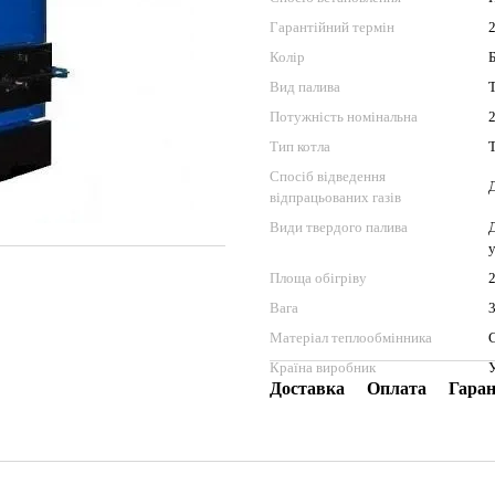
Гарантійний термін
Колір
Вид палива
Потужність номінальна
Тип котла
Спосіб відведення
відпрацьованих газів
Види твердого палива
Площа обігріву
Вага
Матеріал теплообмінника
Країна виробник
Доставка
Оплата
Гаран