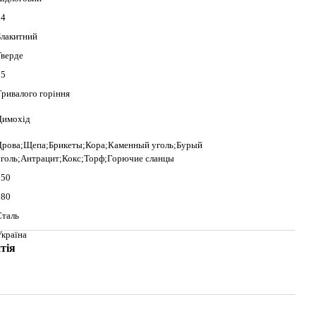
24
Блакитний
Тверде
25
Тривалого горіння
Димохід
Дрова;Щепа;Брикеты;Кора;Каменный уголь;Бурый
уголь;Антрацит;Кокс;Торф;Горючие сланцы
250
380
Сталь
Україна
тія