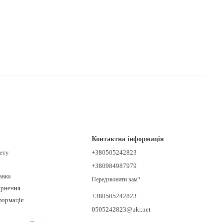
Контактна інформація
нету
+380505242823
+380984987979
авка
Передзвонити вам?
ернення
+380505242823
формація
0505242823@ukr.net