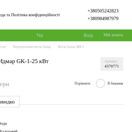
+380505242823
ода та Політика конфіденційності
+380984987979
Вхід
Мій кошик
Укр
отли
Твердопаливні котли Ідмар
Котли Ідмар ЖК-1
Идмар GK-1-25 кВт
Артикул
4370771
 грн
Порівняти
В бажання
швидко
Вода
Підлоговий