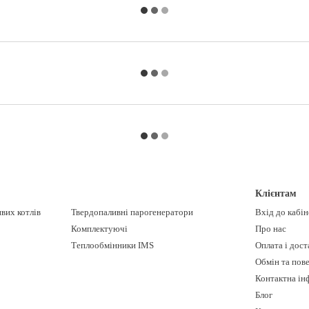
Клієнтам
вих котлів
Твердопаливні парогенератори
Вхід до кабі
Комплектуючі
Про нас
Теплообмінники IMS
Оплата і дост
Обмін та пов
Контактна ін
Блог