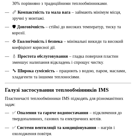
30% порівняно з традиційними теплообмінниками.
📏
Компактність та мала вага
– займають мінімум місця,
зручні у монтажі.
🛡️
Довговічність
– стійкі до високих температур, тиску та
корозії.
♻️
Екологічність і безпека
– мінімальні викиди та високий
коефіцієнт корисної дії.
💧
Простота обслуговування
– гладка поверхня пластин
зменшує налипання відкладень і спрощує чистку.
🔧
Широка сумісність
– працюють з водою, паром, маслами,
хладагенти та іншими теплоносіями.
Галузі застосування теплообмінників IMS
Пластинчасті теплообмінники IMS підходять для різноманітних
задач:
✅
Опалення та гаряче водопостачання
– підключення до
твердопаливних, газових та електричних котлів.
✅
Системи вентиляції та кондиціонування
– нагрів і
охолодження повітря.