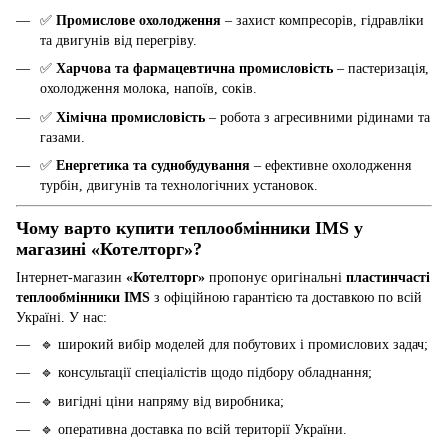
✅
Промислове охолодження
– захист компресорів, гідравліки
та двигунів від перегріву.
✅
Харчова та фармацевтична промисловість
– пастеризація,
охолодження молока, напоїв, соків.
✅
Хімічна промисловість
– робота з агресивними рідинами та
газами.
✅
Енергетика та суднобудування
– ефективне охолодження
турбін, двигунів та технологічних установок.
Чому варто купити теплообмінники IMS у
магазині «Котелторг»?
Інтернет-магазин
«Котелторг»
пропонує оригінальні
пластинчасті
теплообмінники IMS
з офіційною гарантією та доставкою по всій
Україні. У нас:
🔹 широкий вибір моделей для побутових і промислових задач;
🔹 консультації спеціалістів щодо підбору обладнання;
🔹 вигідні ціни напряму від виробника;
🔹 оперативна доставка по всій території України.