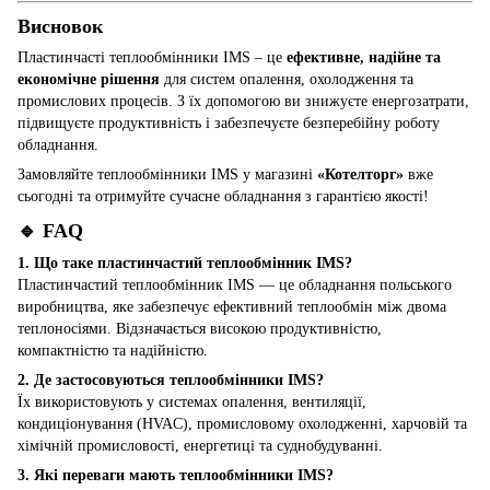
Висновок
Пластинчасті теплообмінники IMS – це
ефективне, надійне та
економічне рішення
для систем опалення, охолодження та
промислових процесів. З їх допомогою ви знижуєте енергозатрати,
підвищуєте продуктивність і забезпечуєте безперебійну роботу
обладнання.
Замовляйте теплообмінники IMS у магазині
«Котелторг»
вже
сьогодні та отримуйте сучасне обладнання з гарантією якості!
🔹 FAQ
1. Що таке пластинчастий теплообмінник IMS?
Пластинчастий теплообмінник IMS — це обладнання польського
виробництва, яке забезпечує ефективний теплообмін між двома
теплоносіями. Відзначається високою продуктивністю,
компактністю та надійністю.
2. Де застосовуються теплообмінники IMS?
Їх використовують у системах опалення, вентиляції,
кондиціонування (HVAC), промисловому охолодженні, харчовій та
хімічній промисловості, енергетиці та суднобудуванні.
3. Які переваги мають теплообмінники IMS?