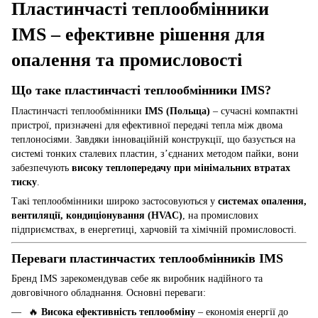
Пластинчасті теплообмінники
IMS – ефективне рішення для
опалення та промисловості
Що таке пластинчасті теплообмінники IMS?
Пластинчасті теплообмінники
IMS (Польща)
– сучасні компактні
пристрої, призначені для ефективної передачі тепла між двома
теплоносіями. Завдяки інноваційній конструкції, що базується на
системі тонких сталевих пластин, з’єднаних методом пайки, вони
забезпечують
високу теплопередачу при мінімальних втратах
тиску
.
Такі теплообмінники широко застосовуються у
системах опалення,
вентиляції, кондиціонування (HVAC)
, на промислових
підприємствах, в енергетиці, харчовій та хімічній промисловості.
Переваги пластинчастих теплообмінників IMS
Бренд IMS зарекомендував себе як виробник надійного та
довговічного обладнання. Основні переваги:
🔥
Висока ефективність теплообміну
– економія енергії до