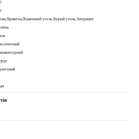
0
т
ова;Брикеты;Каменный уголь;Бурый уголь;Антрацит
раїна
аль
ассический
ноконтурний
ерде
длоговий
да
тія