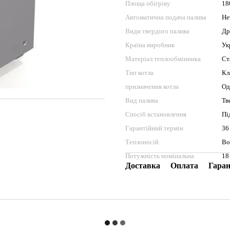
Площа обігріву
18
Автоматична подача палива
Не
Види твердого палива
Др
Країна виробник
Ук
Матеріал теплообмінника
Ст
Тип котла
Кл
призначення котла
Од
Вид палива
Тв
Спосіб встановлення
Пі
Гарантійний термін
36
Теплоносій
Во
Потужність номінальна
18
Доставка
Оплата
Гаран