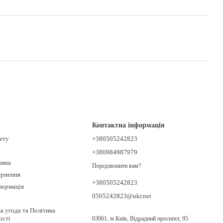
Контактна інформація
нету
+380505242823
+380984987979
авка
Передзвонити вам?
ернення
+380505242823
формація
0505242823@ukr.net
а угода та Політика
ості
03061, м.Київ, Відрадний проспект, 95