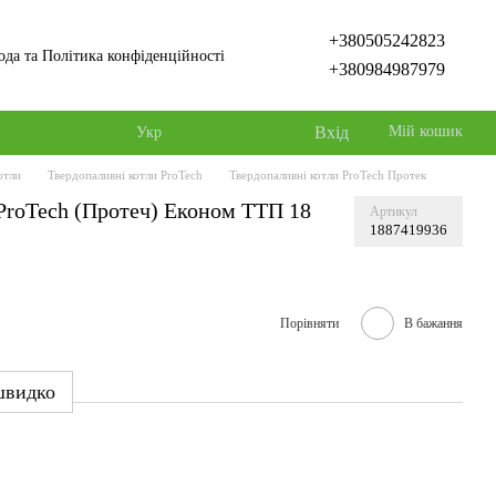
+380505242823
ода та Політика конфіденційності
+380984987979
Вхід
Мій кошик
Укр
отли
Твердопаливні котли ProTech
Твердопаливні котли ProTech Протек
ProTech (Протеч) Економ ТТП 18
Артикул
1887419936
Порівняти
В бажання
швидко