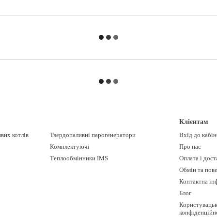
Клієнтам
вих котлів
Твердопаливні парогенератори
Вхід до кабі
Комплектуючі
Про нас
Теплообмінники IMS
Оплата і дост
Обмін та пов
Контактна ін
Блог
Користувацьк
конфіденційн