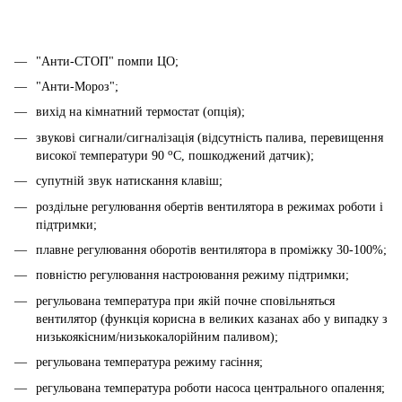
"Анти-СТОП" помпи ЦО;
"Анти-Мороз";
вихід на кімнатний термостат (опція);
звукові сигнали/сигналізація (відсутність палива, перевищення
o
високої температури 90
С, пошкоджений датчик);
супутній звук натискання клавіш;
роздільне регулювання обертів вентилятора в режимах роботи і
підтримки;
плавне регулювання оборотів вентилятора в проміжку 30-100%;
повністю регулювання настроювання режиму підтримки;
регульована температура при якій почне сповільняться
вентилятор (функція корисна в великих казанах або у випадку з
низькоякісним/низькокалорійним паливом);
регульована температура режиму гасіння;
регульована температура роботи насоса центрального опалення;