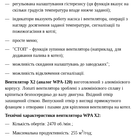
регульована налаштування гістерезису (ця функція вказує на
скільки градусів температура впаде нижче заданої);
індикатори вказують роботу насоса і вентилятора, операції з
нагляду досягнення заданої температури, сигналізації та
пожежогасіння в котлі;
просте меню;
"СТОП" - функція зупинки вентилятора (наприклад, для
додавання палива в котел);
можливість скидання налаштувань до заводських";
можливість відключення сигналізації.
Вентилятор X2 (аналог WPA-120)
виготовлений з алюмінієвого
корпусу. Лопаті вентилятора зроблені з алюмінієвого сплаву і
кріпиться безпосередньо до валу двигуна. Вхідний отвір
захищений сіткою. Випускний отвір у вигляді прямокутного
фланцем з отворами і пазами для кріплення вентилятора на котел.
Технічні характеристики вентилятора
WPA X2:
Кількість обертів: 2470 об./мін.;
3
Максимальна продуктивність: 255 м
/год;