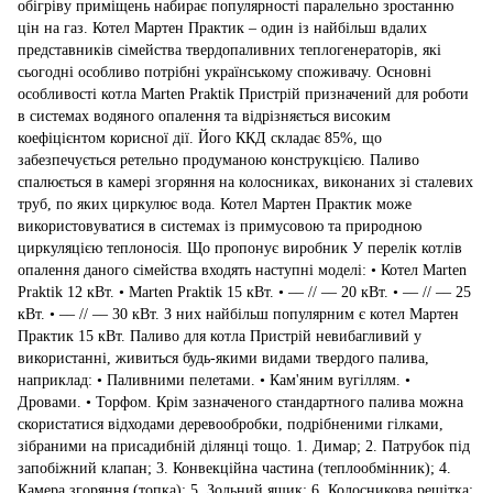
обігріву приміщень набирає популярності паралельно зростанню
цін на газ. Котел Мартен Практик – один із найбільш вдалих
представників сімейства твердопаливних теплогенераторів, які
сьогодні особливо потрібні українському споживачу. Основні
особливості котла Marten Praktik Пристрій призначений для роботи
в системах водяного опалення та відрізняється високим
коефіцієнтом корисної дії. Його ККД складає 85%, що
забезпечується ретельно продуманою конструкцією. Паливо
спалюється в камері згоряння на колосниках, виконаних зі сталевих
труб, по яких циркулює вода. Котел Мартен Практик може
використовуватися в системах із примусовою та природною
циркуляцією теплоносія. Що пропонує виробник У перелік котлів
опалення даного сімейства входять наступні моделі: • Котел Marten
Praktik 12 кВт. • Marten Praktik 15 кВт. • –– // –– 20 кВт. • –– // –– 25
кВт. • –– // –– 30 кВт. З них найбільш популярним є котел Мартен
Практик 15 кВт. Паливо для котла Пристрій невибагливий у
використанні, живиться будь-якими видами твердого палива,
наприклад: • Паливними пелетами. • Кам'яним вугіллям. •
Дровами. • Торфом. Крім зазначеного стандартного палива можна
скористатися відходами деревообробки, подрібненими гілками,
зібраними на присадибній ділянці тощо. 1. Димар; 2. Патрубок під
запобіжний клапан; 3. Конвекційна частина (теплообмінник); 4.
Камера згоряння (топка); 5. Зольний ящик; 6. Колосникова решітка;