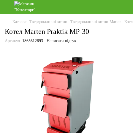
Каталог
Твердопаливні котли
Твердопаливні котли Marten
Котл
Котел Marten Praktik MP-30
Артикул:
1865612693
Написати відгук