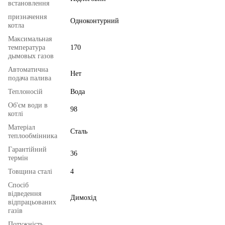
встановлення
призначення
Одноконтурний
котла
Максимальная
температура
170
дымовых газов
Автоматична
Нет
подача палива
Теплоносій
Вода
Об'єм води в
98
котлі
Матеріал
Сталь
теплообмінника
Гарантійний
36
термін
Товщина сталі
4
Спосіб
відведення
Димохід
відпрацьованих
газів
Потужність