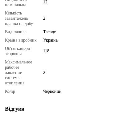
12
номінальна
Кількість
завантажень
2
палива на добу
Вид палива
Тверде
Країна виробник
Україна
Об'єм камери
118
згоряння
Максимальное
рабочее
давление
2
системы
отопления
Колір
Червоний
Відгуки