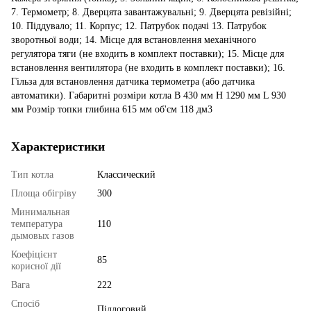
7. Термометр; 8. Дверцята завантажувальні; 9. Дверцята ревізійні;
10. Піддувало; 11. Корпус; 12. Патрубок подачі 13. Патрубок
зворотньої води; 14. Місце для встановлення механічного
регулятора тяги (не входить в комплект поставки); 15. Місце для
встановлення вентилятора (не входить в комплект поставки); 16.
Гільза для встановлення датчика термометра (або датчика
автоматики). Габаритні розміри котла B 430 мм H 1290 мм L 930
мм Розмір топки глибина 615 мм об'єм 118 дм3
Характеристики
Тип котла
Классический
Площа обігріву
300
Минимальная
температура
110
дымовых газов
Коефіцієнт
85
корисної дії
Вага
222
Спосіб
Підлоговий