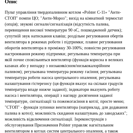
Опис
Пульт управління твердопаливним котлом «Polster C-11» "Анти-СТОП" помпи ЦО; "Анти-Мороз"; вихід на кімнатний термостат (опція); звукові сигнали/сигналізація (відсутність палива, перевищення високої температури 90 oС, пошкоджений датчик); супутній звук натискання клавіш; роздільне регулювання обертів вентилятора в режимах роботи і підтримки; плавне регулювання оборотів вентилятора в проміжку 30-100%; повністю регулювання настроювання режиму підтримки; регульована температура при якій почне сповільняться вентилятор (функція корисна в великих казанах або у випадку з низькоякісним/низькокалорійним паливом); регульована температура режиму гасіння; регульована температура роботи насоса центрального опалення; регульована налаштування гістерезису (ця функція вказує на скільки градусів температура впаде нижче заданої); індикатори вказують роботу насоса і вентилятора, операції з нагляду досягнення заданої температури, сигналізації та пожежогасіння в котлі; просте меню; "СТОП" - функція зупинки вентилятора (наприклад, для додавання палива в котел); можливість скидання налаштувань до заводських"; можливість відключення сигналізації. Інреконструкція з обслуговування Призначення Polster управляє нагнітальним вентилятором в котлах систем центрального опалення, а також циркуляційним насосом. Даний блок управління володіє багатьма функціями, простий в обслуговуванні і надійний в роботі. Програмування установок меню Щоб здійснити зміни в меню блоку управління слід натиснути кнопку МЕНЮ і потримати протягом 3 секунд. На дисплеї з'явиться перший параметр. Кнопками +, ― можна вибирати те, що ми хочемо змінити. Вибравши параметр, слід знову натиснути кнопку МЕНЮ. Потім за допомогою кнопки + або – зменшуємо або збільшуємо його рівень. Повторним натисканням кнопки МЕНЮ зберігається зміна. Блок управління автоматично вийде з МЕНЮ, якщо не натискати ніяких кнопок протягом 3 секунд. Можливо, повернутися до заводських установок у разі порушення регулювань автоматики. З цією метою параметр функції (ЗУ – заводські установки) слід встановити на і і натиснути кнопку «МЕНЮ», щоб зберегти. Пояснення функцій в меню блоку управління - СР (час продуву) – час, на яке варто включити повітродувку під час продуву (регулювання в обсязі 5-59 сек.) - РР (перерва продуву) перерва між продуваннями (регулювання в обсязі 1-99 хв) - Ob (обороти повітродувки) – сила наддуву, виражена у відсотках (регулювання в обсязі 30-99%, причому 99 означає повну потужність повітродувки) - ОР (обороти під час продувок) – сила наддуву під час продувок (регулювання в обсязі 30-99%) ― tP (температура підключення насоса центрального опалення) – температура, при якій підключається насос центрального опалення (регулювання в обсязі 25-70) - НІ (гістерезис) – цей параметр говорить про те, на скільки градусів має впасти температура на котлі нижче заданої, щоб включилася повітродувка (регулювання в обсязі 0-5 градусів) - bu (виключення/включення повністю звукової сигналізації, що інформує про відсутність палива). Установка параметра на 0 означає відсутність звукових сигналів. - tO (межа уповільнення оборотів) – дуже важлива функція, застосовна зокрема в малих казанах і при воздуходувках, оснащених клапанами на виході повітря. За допомогою даної функції встановлюємо, з якого моменту повітродувка повинна почати сповільнювати оберти, коли температура на котлі доходить до температури, заданої на регуляторі (регулювання в обсязі 0-10 при чому 0 означає повне виключення уповільнення обертів!). Установка параметра на 10 означає, що за 10 градусів до температури, заданої повітродувкою, обороти починають сповільнюватися. Установка параметра на 1 означає уповільнення до 1 градуса. За допомогою функції «tO» ми можемо: ― відрегулювати уповільнення оборотів, так щоб температура не надто перевищувала заданої температури ― обмежити ефект недобору повітря. У воздуходувках, оснащених клапанами, часто трапляється (якщо обороти встановити, напр. на 30%, а повітродувка занадто рано уповільнює при досягненні заданої температури), що клапан занадто рано закривається, а котел не встиг досягти заданої температури. Тільки блок керування, оснащений такою функцією, що дозволяє уникнути цих проблем. - tu (температура виключення регулятора) – температура нижче якої пульт управління переходить в режим очікування. Запалюється лампочка СТОП і вимикається повітродувка (регулювання в об'ємі 25-50 відсотків) УВАГА: Мінімальна температура, яку можна встановити на регуляторі, завжди буде на 10 градусів вище, ніж температура виключення регулятора – параметр «tu». Наприклад, якщо параметр «tu» встановимо на 40, тоді мінімальна температура, яку можна буде встановити на котлі, буде 50 градусів. Мета цього – уникнути небажаного охолодження котла у випадку, коли можна було б, наприклад, встановити на котлі температуру на 3 градуси вище, ніж параметр «tu». Оскільки тоді могло б статися так, що температури знизилася б на 3 градуси (гістерезис) і контролер перейшов би в режим очікування. - ЗІ (час відключення насоса центрального опалення) функція використовується під час роботи регулятора з кімнатним термостатом (вихід на термостат є додатковим обладнанням – ВИБІР). Існує можливість встановити, на певний час повинен бути відключений циркулюючий насос з метою можливої стабілізації температури в приміщенні. Під час роботи термостата насос під'єднується циклічно на 30 секунд з перервами, встановленими описаним параметром «ЗІ». - UF (заводські установки) – установка параметрів І означає повернення до заводських установок. 3.розпалювання в котлі Підключити живлення контролера мережевим вимикачем. Встановити бажану температуру кнопками (+), (-). В ході виставлення на дисплеї з'явиться пульсуючий рівень виставленої температури. Натискання кнопки СТАРТ викликає включення наддуву в котлі і запалювання застережливого діода (ПУСК). Після досягнення виставленої температури надувши автоматично вимикається. Запалюється діод КОНТРОЛЬ. Після виконання перерахованих вище дій контролер забезпечує: Постійне підтримання виставленої температури котла системи центрального опалення шляхом автоматичного підключення наддуву в топку. Повітродувка підключається, коли температура знижується і вимикається, коли досягає виставленого рівня температури. Автоматичне підключення циркулюючого насоса центрального опалення після того, як котел досягне рівня температури, виставленої для кругового насоса. Мимовільне вимикання живлення наддуву і циркулюючого насоса після вичерпання запасу палива в топці. Постійні показання температури котла на дисплеї LED. Контрольні лампочки, інформують про роботу контролера: СТОП – закінчення роботи контролера. Якщо діод СТОП моргає, значить в котлі закінчилося паливо. У цьому випадку також включається звуковий сигналізатор. ПУСК – сигналізує про включення процедури розпалювання. Ця сигнальна лампочка горить до моменту, поки котел не досягне рівня температури, виставленого користувачем. КОНТРОЛЬ – ^запалений діод інформує про те, що котел досягло заданої температури. Миготливий діод КОНТРОЛЬ інформує про роботу кімнатного термостата (ВИБІР). ТРИВОГА – ^ діод, що сигналізує про загрозливому становищі. Включення відбувається одночасно зі звуковим сигналом. НАСОС – сигналізує про підключення циркулюючого насоса. ПОВІТРОДУВКА – ^ сигналізує про підключення повітродувки. У командо-контролер Polster повітродувку можна вимкнути в будь-який момент. Для цього слід натиснути кнопку СТОП. Вимкнення повітродувки застосовується, зокрема, в процесі додавання в піч. Щоб активувати повітродувку слід натиснути кнопку СТАРТ. Після досягнення котлом заданої температури в режимі очікування автоматика дозволяє періодично підключати повітродувку (так званий Продув). Принцип дії регулятора Регулятор температури Polster може функціонувати в 5 режимах роботи: Розпалювання Регулювання Контроль Тривога Згасання Розпалювання Після завантаження котла паливом виставляємо бажану температуру, яку потрібно отримати в котлі. Для цього кнопками (+, -) вибираємо бажаний рівень температури. Потім натискаємо кнопку СТАРТ. Відбувається розпалювання в печі. Повітродувка буде працювати до тих пір, поки вода в котлі не досягне температури, виставленої на контролері. Під час розпалювання, як і під час всього процесу горіння, на дисплеї з'являється температура води, існуюча в даний час. Регулювання У цьому режимі роботи регулятор повинен підтримувати найбільш стабільну температуру води в котлі. Це відбувається за принципом підключення повітродувки, коли температура знизиться нижче заданої, і виключення, коли температура води перевищить рівень виставлений користувачем. Після перевищення заданої температури контролер автоматично переходить в режим контролю. КОНТРОЛЬ (ПРОДУВКИ) В цей режим роботи контролер переходить, коли температура води в котлі буде вище заданої температури. У цьому режимі починає діяти функція охолодження. Це циклічне підключення повітродувки в залежності від того, як встановлена ця функція. Можна довільно встановити, в який час повинна включатися повітродувка і як надовго. Завдяки продуву з топки видаляються гази внутрішнього згоряння. Крім того, продув переслідує мета ― якомога довше протримати контролер в режимі очікування. Цю функцію також можна зовсім відключити. Продування слід встановити таким чином, щоб вони не були занадто часті, оскільки це буде викликати несподіване підвищення температури. Циклічне включення повітродувки тоді буде видавати занадто великі порції повітря в топку, що викличе підвищення температури. ТРИВОГА (контролер Polster оснащений звуковою сигналізацією, що інформує про вичерпання палива в котлі, про перевищення рівня температури 90 0С, зниження температури нижче 5 0З, а також про пошкодження датчика котла) Після перевищення рівня температури 90 0З настає включення процедури охолодження котла. Відбувається автоматичне відключення живлення повітродувки і обов'язкове включення кругового насоса. На дисплеї з'являється повідомлення і включається звукова сигналізація, а також діод ТРИВОГА. Якщо температура знизилася, контролер повер