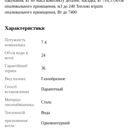
пакування, кг 49 Маса комплекту деталей, насадка, кг 7±0,5 Об'єм
опалювального приміщення, м3 до 240 Теплові втрати
опалювального приміщення, Вт до 7400
Характеристики
Потужність
7.4
номінальна
Об'єм води в
24
котлі
Гарантійний
36
термін
Вид палива
Газообразное
Спосіб
Парапетный
встановлення
Матеріал
Сталь
теплообмінника
Теплоносій
Вода
призначення
Одноконтурний
котла