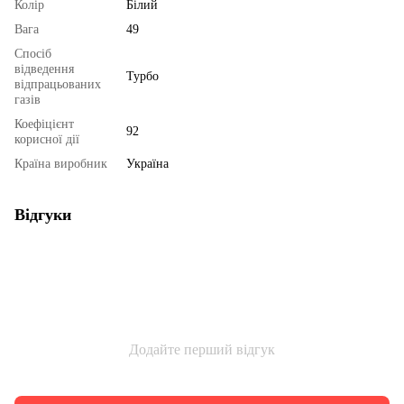
Колір
Білий
Вага
49
Спосіб
відведення
Турбо
відпрацьованих
газів
Коефіцієнт
92
корисної дії
Країна виробник
Україна
Відгуки
Додайте перший відгук