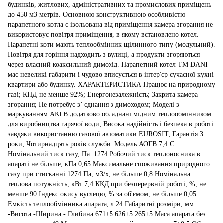
будинків, житлових, адміністративних та промислових приміщень
до 450 м3 метрів. Основною конструктивною особливістю
парапетного котла є ізольована від приміщення камера згорання не
використовує повітря приміщення, в якому встановлено котел.
Парапетні коти мають теплообмінник щілинного типу (модульний).
Повітря для горіння надходить з вулиці, а продукти згоряються
через власний коаксильний димохід. Парапетний котел ТМ DANI
має невеликі габарити і чудово вписується в інтер'єр сучасної кухні
квартири або будинку. ХАРАКТЕРИСТИКА Працює на природному
газі; КПД не менше 92%; Енергонезалежність; Закрита камера
згорання; Не потребує з’ єднання з димоходом; Моделі з
маркуванням АКГВ додатково обладнані мідним теплообмінником
для виробництва гарячої води; Висока надійність і безпека в роботі
завдяки використанню газової автоматики EUROSIT; Гарантія 3
роки; Чотирнадцять років служби. Модель АОГВ 7,4 С
Номінальний тиск газу, Па. 1274 Робочий тиск теплоносника в
апараті не більше, кПа 0,65 Максимальне споживання природного
газу при стисканні 1274 Па, м3/х, не більше 0,8 Номінальна
теплова потужність, кВт 7,4 ККД при безперервній роботі, %, не
менше 90 Індекс окису вуглецю, % за об'ємом, не більше 0,05
Емкість теплообмінника апарата, л 24 Габаритні розміри, мм
-Висота -Ширина - Глибина 671±5 626±5 265±5 Маса апарата без