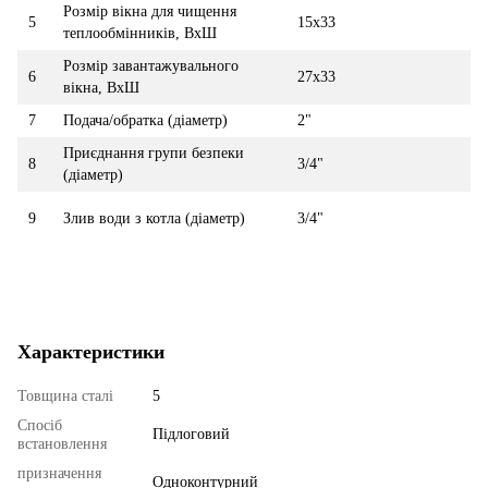
Розмір вікна для чищення
5
15х33
теплообмінників, ВхШ
Розмір завантажувального
6
27х33
вікна, ВхШ
7
Подача/обратка (діаметр)
2"
Приєднання групи безпеки
8
3/4"
(діаметр)
9
Злив води з котла (діаметр)
3/4"
Характеристики
Товщина сталі
5
Спосіб
Підлоговий
встановлення
призначення
Одноконтурний