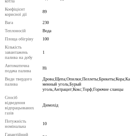
котла
Коефіцієнт
89
корисної дії
Вага
230
Теплоносій
Вода
Площа обігріву
100
Кількість
завантажень
1
палива на добу
Автоматична
Ні
подача палива
Види твердого
Дрова;Щепа;Опилки;Пеллеты;Брикеты;Кора;Ка
палива
менный уголь;Бурый
уголь;Антрацит;Кокс;Торф;Горючие сланцы
Спосіб
відведення
Димохід
відпрацьованих
газів
Потужність
10
номінальна
Гарантійний