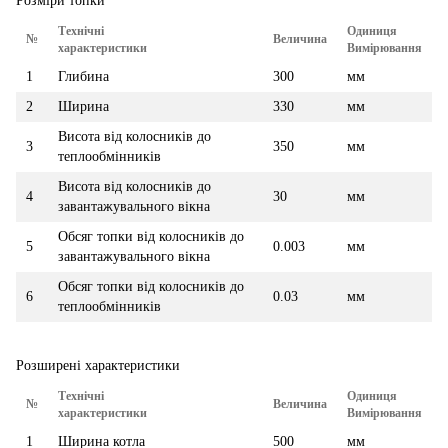
Розміри топки
Технічні
Одиниця
№
Величина
характеристики
Вимірювання
1
Глибина
300
мм
2
Ширина
330
мм
Висота від колосників до
3
350
мм
теплообмінників
Висота від колосників до
4
30
мм
завантажувального вікна
Обсяг топки від колосників до
5
0.003
мм
завантажувального вікна
Обсяг топки від колосників до
6
0.03
мм
теплообмінників
Розширені характеристики
Технічні
Одиниця
№
Величина
характеристики
Вимірювання
1
Ширина котла
500
мм