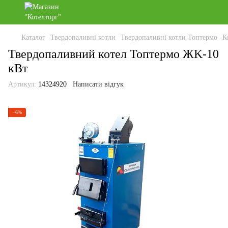
Каталог
Твердопаливні котли
Твердопаливні котли Топтермо
К
Твердопаливний котел Топтермо ЖK-10
кВт
Артикул:
14324920
Написати відгук
−6%