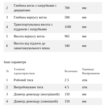
Глибина котла з патрубками і
2
700
мм
дверцятами
3
Глибина корпусу котла
500
мм
Транспортувальна висота з
4
1180
мм
піддоном і патрубками
5
Висота корпусу котла
965
мм
Висота від підлоги до
6
340
мм
завантажувального вікна
Інші параметри
Технічні
Одиниця
№
Величина
характеристики
Вимірювання
1
Робочий тиск
2.5
атм.
2
Випробовуване тиск
4.5
атм.
3
Діаметр димоходу (внутрішній)
150
мм
4
Діаметр димоходу (зовнішній)
159
мм