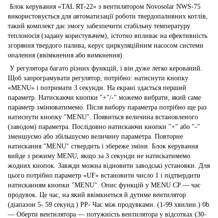
Блок керування «TAL RT-22» з вентилятором Novosolar NWS-75
використовується для автоматизації роботи твердопаливних котлів,
такий комплект дає змогу забезпечити стабільну температуру
теплоносія (задану користувачем), істотно впливає на ефективність
згоряння твердого палива, керує циркуляційним насосом системи
опалення (ввімкнення або вимкнення).
У регулятора багато різних функцій, і він дуже легко керований. Щоб запрограмувати регулятор, потрібно: натиснути кнопку «MENU» і потримати 3 секунди. На екрані здасться перший параметр. Натискаючи кнопки "+"/-" можемо вибрати, який саме параметр змінюватимемо. Після вибору параметра потрібно ще раз натиснути кнопку "MENU". Появиться величина встановленого (заводом) параметра. Послідовно натискаючи кнопки "+" або "-" зменшуємо або збільшуємо величину параметра. Повторне натискання "MENU" ствердить і збереже зміни. Блок керування вийде з режиму MENU, якщо за 3 секунди не натискатимемо жодних кнопок. Завжди можна відновити заводські установки. Для цього потрібно параметр «UF» встановити число 1 і підтвердити натисканням кнопки "MENU". Опис функцій у MENU CP — час продувок. Це час, на який ввімкнеться й дутиме вентилятор (діапазон 5- 59 секунд.) PP- Час між продувками. (1-99 хвилин.) 0b — Оберти вентилятора — потужність вентилятора у відсотках (30-99%, 99 повна потужність вентилятора) 0P-Оберти вентилятора під час продування. Потужність вентилятора під час продування (30-99%) tP — Температура вмикання насоса. Температура, коли блок керування увімкне насос. HI- Гістерезис — параметр, який говорить про те, на скільки має впасти температура нижче від встановленої, щоб під'єднатися вентилятор. (діапазон 0-5 °C) bu-звуковий сигнал інформує про те, що закінчився паливо Вимикання/ввімкнення. 0 — вимкнено, 1 — увімкнений. t0 — рівень зменшення обертів. Дуже важлива функція, корисна для малих котлів, а також для вентиляторів із дросем на виході. З цією функцією можемо встановити зменшення обертів вентилятора, коли котел почне наближати до встановленої температури в блоці керування. (диапазон от 0 до 10. 0 — означає вимикання зменшення обертів) 10 — означає, що 10 градусів перед встановленою температурою вентилятор почне зменшувати оберти. 1 означає, що вентилятор почне зменшувати оберти, коли температура котла буде одним градусом менше від встановленої в блоці керування. За допомогою функції t0 можна: Відрегулювати зменшення обертів так, щоб температура котла не росла більш встановленою. Обмежити ефект браку повітря. Часто трапляється, що вентилятори з дросем (на приклад якщо оберти встановимо на 30%, а вентилятор занадто рано почне зменшувати оберти після досягнення заданої температури) занадто рано закривають пропуск повітря, так що котел не встигне досягти бажаної температури. Тільки блок керування з такою функцією розв'язує таку проблему. tu — Температура вимкнення блока керування — температура нижче, ніж у блокі керування, переходить у режим чергування. Загоряється діод "СТОП", вимикається вентилятор. (діапазон 25-50 °C) Увага: Мінімальна температура, яку може встановити в блоці керування, буде завжди на 10 градусів вищою, ніж температура вимкнення блока керування. (параметр «tu»). Наприклад, якщо параметр «tu» встановимо на 40 °C, то мінімальна температура води котла допоможе встановити на 50 °C. Це для того, щоб котел не погас, коли температура котла була б 3 градуси вищою, ніж параметр «tu». Тоді можлива ситуація, що температура впала б на 3 градуси (гістерезис) і блок керування перейшов би в режим чергування. CO — Час вимкнення насоса. Функція використовується разом із кімнатним термостатом. Є можливість вимкнути насос, щоб температура в приміщенні стабілізувалася. Насос працюючи з термостатом циклічно містить насос на 30 секунд із перервами, які налаштовуються в саме цій функції параметром CO. UF- заводське настроювання. Число "1" означає відновлення заводських установок. Розтоплення котла. Ввімкнути блок керування Встановити бажану температуру котла використовуючи кнопки «+» Enter-" Натисніть кнопку "START". Ввімкнеться вентилятор, загориться діод "Розтопка". Після того як буде досягнута втомлена температура вентилятор вимкнеться. Засвітиться діод «Контроль» Після виконання завдань блок керування забезпечить: Підтримку встановленої температури через вмикання вентилятора. Вентилятор увімкнеться, коли температура знизиться і вимкнеться, коли температура буде досягнута. Автоматичне ввімкнення насоса центрального опалення після того, як буде досягнута температура вмикання насоса. Автоматичне вимкнення вентилятора, коли вентилятори та помпи коли закінчиться паливо в котлі. Постійний огляд температури котла на LED екрані. Контрольні діоди інформує про роботу блока керування. СТОП — кінець роботи блока керування. Якщо діод СТОП кліпає — це означає, що в котлі закінчився паливо. Міститься звуковий сигнал. Розтоплення — процес розтоплення. Діод горить до моменту, коли котел досягне температури заданої користувачем. Контроль — діод інформує, що котел досяг встановленої температури. Моргатий діод означає роботу під'єднаного кімнатного термостата. Тривога-діод інформує про стан тривоги. Насос — говорить про під'єднаний насос. Вентилятор — говорить про увімкнений вентилятор. Правила роботи з блоком керування Блок керування працюють у 5 режимах: Розтоплення Регулювання Контроль Тривога Погашення. Розтоплення після завантаження палива в котел, встановлюємо бажану температуру, которою котел досягатиме. Температуру встановлюємо кнопками "+" і "-". Після того натискаємо кнопку START. Починається розтоплення котла. Вентилятор працюватиме до того, як температура води досягне тієї, яка була встановлена в блоці керування. У процесі розтоплення, як і через вагу, процес опалення на екрані буде показаний актуальна температура води котла. Регулювання У режимі регулювання блок керування має стабільно підтримувати температуру води в котлі. Підтримка відбувається за допомогою вмикання і вимикання вентилятора. Коли температура знизиться нижче, ввімкнеться вентилятор, коли температура досягне встановленого рівня блок керування перейде в режим контролю. Контроль (продувок) У цей режим блок керування переходить, коли температура вища, ніж встановлена. У цьому режимі починають діяти продування. Це циклічне вмикання вентилятора залежно від того, як встанови параметри цієї функції. Можна легко встановити час, через який вентилятор має увімкнутися і як довго триватиме продування. Завдяки продувному газу спалювання видаляються з пальника. Продування має якомога довше підтримувати блок керування в режимі контролю. Цю функцію за бажанням можна вимкнути зовсім. Потрібно так встановити продування, щоб вони не вмикалися за часто, тому що інакше в нас будуть ніжні зростання температури. Циклічні ввімкнення вентилятора дадуть пальнику більше повітря, чого за наслідками була підвищена температура. Тривога (у блока керування "TALRT-22" є звуковий сигнал, який інформує, що в котлі закінчився паливо, досягнення температури 90 °C, зниження температури нижче ніж 5 °C, пошкодження датчика). Після того як температура котла перевищить 90 °C блок керування, вмикає процес охолодження котла. Вимикається вентилятор і вмикається насос. На екрані загориться діод «Тревога» та увімкнеться звуковий сигнал. Щойно температура знизиться блок керування повернеться в нормальний режим роботи. У варіанті з додатковим датчиком (аварійний біметалевий термостат) систему центрального опалення охороняє додатковий датчик, який працює окремо від блока керування й який вимикає вентилятор після перевищення критичної температури. Увага: У блоці керування можна повністю вимкнути звуковий сигнал, який інформує про закінчення палива в котлі. Щоб вимкнути звуковий сигнал, потрібно в MENU вибрати параметр «bu» і встановити число 0. Заводське встановлення — 1. Погашення Коли в котлі закінчиться паливоблок керування переходить у режим тушкування. Ввімкнеться звуковий сигнал і заморгує діод «розпка». Оберти вентилятора — "оберти підтримки". Якщо температура старішає на 2 °C, то блок керування перейде на режим регулювання. Якщо температура знизиться нижче тієї, яка встановлена для вимкнення блок керування, то блок керування перейде в режим чергування. Діод СТОП моргатиме. Щоб вийти з режиму чергування, потрібно двічі натиснути кнопку посередині — перше натискання вимикається режим, другий за новий вмикаються режими та робота починається з початку. Робота з кімнатним термостатом (Опція) Для під'єднання кімнатного термостата в блока керування є спеціальний вихід чисток (chinch) Термостат вимірює кімнатну температуру та на цій базі регулює температуру котла. Після під'єднання термостата йому дається найвищий пріоритет. Термостат під'єднується дводротовим кабелем. Під'єднання насоса та вентилятора до блока керування. Рис. 1. Під'єднання для блоків керування в варіанті з кабелями та вилками Якщо в кабелів немає виделок, під'єднується на пряму в корпус насоса. 1. Знімаємо кришку корпусу насоса. 2. Під'єднання дротів: коричневий і блакитний (N і L1 230V) під'єднати до насоса, зелено-жовтий під'єднується до нуля. 3. Перевірити правильність під'єднання, прикрутити кришку. Увага: неправильне під'єднання може зіпсувати блок керування або обладнання, під'єднане до блока керування. ---Під'єднанням має займатися кваліфікований майстер----!! Перед тим як під'єднувати насос або вентилятор блок керування має бути вимкнений від напруги повністю. Виделка має бути винута з розетки! Параметри блока керування: Технічні дані Напруга 230V/50Hz Навантаження Насос 130 Вт Вентилятор 130 Вт Діапазон вимірювань температури 5-90 ос. Точність змін +/-1 AC Діапазон встановлення температури 35-80о C Функція АНТИ СТОП насоса Кожен Семий день на 10 секунд Функція АНТИ МОРОЗ Нижче 5 AC Стан тривога нижче 5 °C і вище 90 °C Робота з кімнатним термостатом Діапазон температури для вимкнення блока керування 25-50 °C Повне регулювання продувок Регулювання потужності вентилятора 30-100% Температура вмикання насоса 35-70 AC Діапазон регуляції потужності під час продувок 30-100% Гістерезис 0-5 °C Діапазон температури для регулювання зменшення обертів вентилятора 0-10 °C або вимкнення зменшення плавного старту роботи вентилятора Загальні правила безпеки 1. Датчик температури монтувати сухим т.е. без олії, води тощо!! 2. Блок керування монтувати там, де температура довкілля не більш ніж 50 °C 3. Монтаж і запуск блока керування краще гарантуют