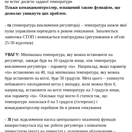
не встиг досягти заданої температури.
Тільки командоконтроллер, оснащений такою функцією, що
дозволяє уникнути цих проблем.
- tu
(температура виключення регулятора) – температура нижче якої
пульт управління переходить в режим очікування. Запалюється
лампочка СТОП і вимикається повітродувка (регулювання в об'ємі
25-50 відсотків)
УВАГУ:
Мінімальна температура, яку можна встановити на
регуляторі, завжди буде на 10 градусів вище, ніж температура
виключення регулятора – параметр «tu». Наприклад, якщо параметр
«tu» встановимо на 40, тоді мінімальна температура, яку можна
буде встановити на котлі, буде 50 градусів. Мета цього – уникнути
небажаного охолодження котла у випадку, коли можна було б,
наприклад, встановити на котлі температуру на 3 градуси вище,
ніж параметр «tu». Оскільки тоді могло б статися так, що
температури знизилася б на 3 градуси (гістерезис) і
командоконтроллер перейшов би в режим очікування.
- ЗІ
(час відключення насоса центрального опалення) функція
використовується під час роботи регулятора з кімнатним
термостатом (вихід на термостат є додатковим обладнанням –