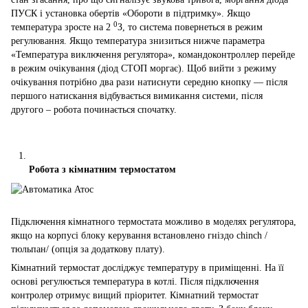
ПУСК і установка обертів «Обороти в підтримку». Якщо
0
температура зросте на 2
З, то система повернеться в режим
регулювання. Якщо температура знизиться нижче параметра
«Температура виключення регулятора», командоконтроллер перейде
в режим очікування (діод СТОП моргає). Щоб вийти з режиму
очікування потрібно два рази натиснути середню кнопку ― після
першого натискання відбувається вимикання системи, після
другого – робота починається спочатку.
Робота з кімнатним термостатом
Підключення кімнатного термостата можливо в моделях регулятора,
якщо на корпусі блоку керування встановлено гніздо chinch /
тюльпан/ (опція за додаткову плату).
Кімнатний термостат досліджує температуру в приміщенні. На її
основі регулюється температура в котлі. Після підключення
контролер отримує вищий пріоритет. Кімнатний термостат