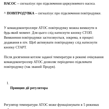
НАСОС –
сигналізує про підключення циркулюючого насоса.
^ ПОВІТРОДУВКА –
сигналізує про підключення повітродувки.
У командоконтроллере АТОС повітродувку можна вимкнути в
будь-який момент. Для цього слід натиснути кнопку СТОП.
Вимкнення повітродувки застосовується, зокрема, в процесі
додавання в піч. Щоб активувати повітродувку слід натиснути
кнопку СТАРТ.
Після досягнення котлом заданої температури в режимі очікування
командоконтроллер АТОС дозволяє періодично підключати
повітродувку (так званий Продув).
Принцип дії регулятора
Регулятор температури АТОС може функціонувати в 5 режимах