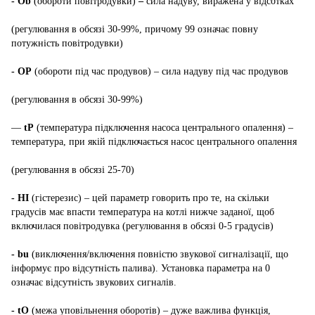
- Ob
(обороти повітродувки)
–
сила надуву, виражена у відсотках
(регулювання в обсязі 30-99%, причому 99 означає повну
потужність повітродувки)
- ОР
(обороти під час продувов) – сила надуву під час продувов
(регулювання в обсязі 30-99%)
―
tP
(температура підключення насоса центрального опалення) –
температура, при якій підключається насос центрального опалення
(регулювання в обсязі 25-70)
- НІ
(гістерезис) – цей параметр говорить про те, на скільки
градусів має впасти температура на котлі нижче заданої, щоб
включилася повітродувка (регулювання в обсязі 0-5 градусів)
- bu
(виключення/включення повністю звукової сигналізації, що
інформує про відсутність палива). Установка параметра на 0
означає відсутність звукових сигналів.
- tO
(межа уповільнення оборотів) – дуже важлива функція,