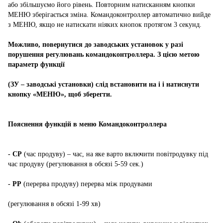
або збільшуємо його рівень. Повторним натисканням кнопки
МЕНЮ зберігається зміна. Командоконтроллер автоматично вийде
з МЕНЮ, якщо не натискати ніяких кнопок протягом 3 секунд.
Можливо, повернутися до заводських установок у разі
порушення регулювань командоконтроллера. З цією метою
параметр функції
(ЗУ – заводські установки) слід встановити на і і натиснути
кнопку «МЕНЮ», щоб зберегти.
Пояснення функцій в меню Командоконтроллера
- СР
(час продуву) – час, на яке варто включити повітродувку під
час продуву (регулювання в обсязі 5-59 сек.)
- РР
(перерва продуву) перерва між продувами
(регулювання в обсязі 1-99 хв)