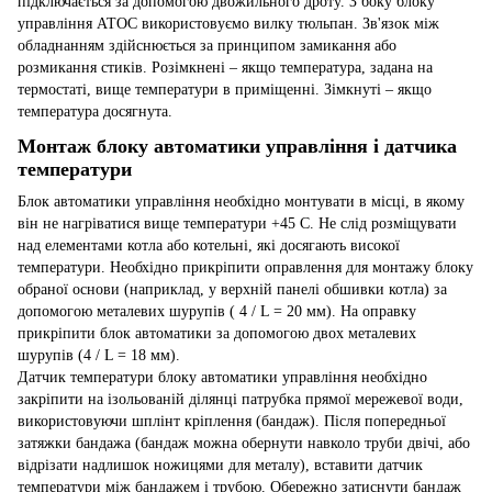
підключається за допомогою двожильного дроту. З боку блоку
управління АТОС використовуємо вилку тюльпан. Зв'язок між
обладнанням здійснюється за принципом замикання або
розмикання стиків. Розімкнені – якщо температура, задана на
термостаті, вище температури в приміщенні. Зімкнуті – якщо
температура досягнута.
Монтаж блоку автоматики управління і датчика
температури
Блок автоматики управління необхідно монтувати в місці, в якому
він не нагріватися вище температури +45 С. Не слід розміщувати
над елементами котла або котельні, які досягають високої
температури. Необхідно прикріпити оправлення для монтажу блоку
обраної основи (наприклад, у верхній панелі обшивки котла) за
допомогою металевих шурупів ( 4 / L = 20 мм). На оправку
прикріпити блок автоматики за допомогою двох металевих
шурупів (4 / L = 18 мм).
Датчик температури блоку автоматики управління необхідно
закріпити на ізольованій ділянці патрубка прямої мережевої води,
використовуючи шплінт кріплення (бандаж). Після попередньої
затяжки бандажа (бандаж можна обернути навколо труби двічі, або
відрізати надлишок ножицями для металу), вставити датчик
температури між бандажем і трубою. Обережно затиснути бандаж