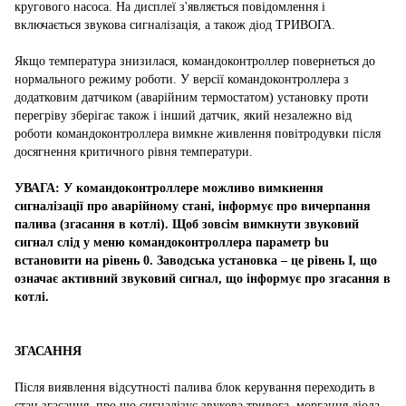
кругового насоса. На дисплеї з'являється повідомлення і
включається звукова сигналізація, а також діод ТРИВОГА.
Якщо температура знизилася, командоконтроллер повернеться до
нормального режиму роботи. У версії командоконтроллера з
додатковим датчиком (аварійним термостатом) установку проти
перегріву зберігає також і інший датчик, який незалежно від
роботи командоконтроллера вимкне живлення повітродувки після
досягнення критичного рівня температури.
УВАГА: У командоконтроллере можливо вимкнення
сигналізації про аварійному стані, інформує про вичерпання
палива (згасання в котлі). Щоб зовсім вимкнути звуковий
сигнал слід у меню командоконтроллера параметр bu
встановити на рівень 0. Заводська установка – це рівень I, що
означає активний звуковий сигнал, що інформує про згасання в
котлі.
ЗГАСАННЯ
Після виявлення відсутності палива блок керування переходить в
стан згасання, про що сигналізує звукова тривога, моргання діода