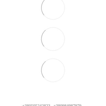
+380505242823
+380984987979