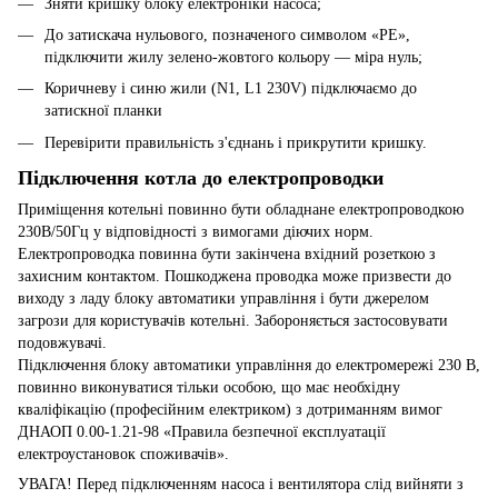
Зняти кришку блоку електроніки насоса;
До затискача нульового, позначеного символом «РЕ»,
підключити жилу зелено-жовтого кольору — міра нуль;
Коричневу і синю жили (N1, L1 230V) підключаємо до
затискної планки
Перевірити правильність з'єднань і прикрутити кришку.
Підключення котла до електропроводки
Приміщення котельні повинно бути обладнане електропроводкою
230В/50Гц у відповідності з вимогами діючих норм.
Електропроводка повинна бути закінчена вхідний розеткою з
захисним контактом. Пошкоджена проводка може призвести до
виходу з ладу блоку автоматики управління і бути джерелом
загрози для користувачів котельні. Забороняється застосовувати
подовжувачі.
Підключення блоку автоматики управління до електромережі 230 В,
повинно виконуватися тільки особою, що має необхідну
кваліфікацію (професійним електриком) з дотриманням вимог
ДНАОП 0.00-1.21-98 «Правила безпечної експлуатації
електроустановок споживачів».
УВАГА! Перед підключенням насоса і вентилятора слід вийняти з