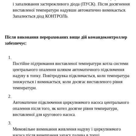
і запалювання застережливого діода (ПУСК). Після досягнення
виставленої температури надувши автоматично вимикається.
Запалюється діод КОНТРОЛЬ.
Після виконання перерахованих вище дій командоконтроллер
забезпечує:
Постійне підтримання виставленої температури котла системи
центрального опалення шляхом автоматичного підключення
надуву в топку. Повітродувка підключається, коли температура
знижується і вимикається, коли досягає виставленого рівня
температури.
Автоматичне підключення циркулюючого насоса центрального
опалення після того, як котел досягне рівня температури,
виставленої для кругового насоса.
Мимовільне вимикання живлення надуву і циркулюючого
насоса після вичерпання запасу палива в топці.