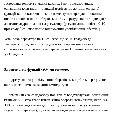
застосовна зокрема в малих казанах і при воздуходувках,
оснащених клапанами на виході повітря. За допомогою даної
функції встановлюємо, з якого моменту повітродувка повинна
почати сповільнювати оберти, коли температура на котлі доходить
до температури, заданої на регуляторі (регулювання в обсязі 0-10
при чому 0 означає повне виключення уповільнення обертів!).
Установка параметра на 10 означає, що за 10 градусів до
температури, заданої повітродувкою, обороти починають
сповільнюватися. Установка параметра на 1 означає уповільнення
до 1 градуса.
За допомогою функції «tO» ми можемо:
― відрегулювати уповільнення оборотів, так щоб температура не
надто перевищувала заданої температури
― обмежити ефект недобору повітря. У воздуходувках, оснащених
клапанами, часто трапляється (якщо обороти встановити, напр. на
30%, а повітродувка занадто рано уповільнює при досягненні
заданої температури), що клапан занадто рано закривається, а котел