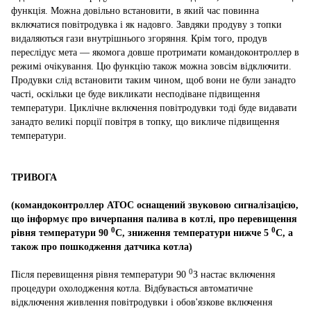
функція. Можна довільно встановити, в який час повинна
включатися повітродувка і як надовго. Завдяки продуву з топки
видаляються гази внутрішнього згоряння. Крім того, продув
переслідує мета ― якомога довше протримати командоконтроллер в
режимі очікування. Цю функцію також можна зовсім відключити.
Продувки слід встановити таким чином, щоб вони не були занадто
часті, оскільки це буде викликати несподіване підвищення
температури. Циклічне включення повітродувки тоді буде видавати
занадто великі порції повітря в топку, що викличе підвищення
температури.
ТРИВОГА
(командоконтроллер АТОС оснащений звуковою сигналізацією,
що інформує про вичерпання палива в котлі, про перевищення
0
0
рівня температури 90
С, зниження температури нижче 5
С, а
також про пошкодження датчика котла)
0
Після перевищення рівня температури 90
З настає включення
процедури охолодження котла. Відбувається автоматичне
відключення живлення повітродувки і обов'язкове включення