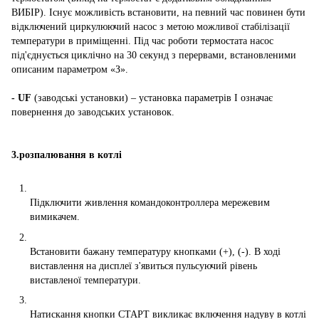
ВИБІР). Існує можливість встановити, на певний час повинен бути
відключений циркулюючий насос з метою можливої стабілізації
температури в приміщенні. Під час роботи термостата насос
під'єднується циклічно на 30 секунд з перервами, встановленими
описаним параметром «З».
- UF
(заводські установки) – установка параметрів І означає
повернення до заводських установок.
3.розпалювання в котлі
Підключити живлення командоконтроллера мережевим
вимикачем.
Встановити бажану температуру кнопками (+), (-). В ході
виставлення на дисплеї з'явиться пульсуючий рівень
виставленої температури.
Натискання кнопки СТАРТ викликає включення надуву в котлі