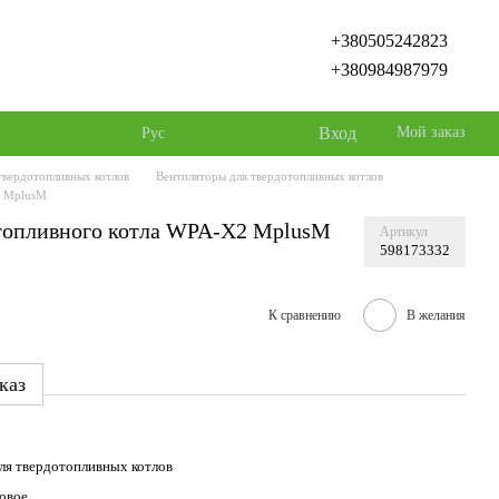
+380505242823
+380984987979
Вход
Мой заказ
Рус
твердотопливных котлов
Вентиляторы для твердотопливных котлов
в MplusM
отопливного котла WPA-X2 MplusM
Артикул
598173332
К сравнению
В желания
каз
ля твердотопливных котлов
овое