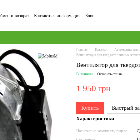
бмен и возврат
Контактная информация
Блог
ние и Политика конфиденциальности
Отзывы о магазине
Главная
Каталог
Автоматика для 
Вентиляторы для твердотопливных котло
Вентилятор для тверд
В наличии
Оставить отзыв
1 950 грн
Купить
Быстрый за
Характеристики
Назначение комплектующего
Д
Состояние
Н