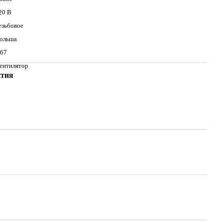
20 В
езьбовое
ольша
.67
ентилятор
нтия