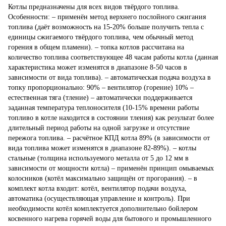
Котлы предназначены для всех видов твёрдого топлива.
Особенности: – применён метод верхнего послойного сжигания
топлива (даёт возможность на 15-20% больше получить тепла с
единицы сжигаемого твёрдого топлива, чем обычный метод
горения в общем пламени). – топка котлов рассчитана на
количество топлива соответствующее 48 часам работы котла (данная
характеристика может изменятся в диапазоне 8-50 часов в
зависимости от вида топлива). – автоматическая подача воздуха в
топку пропорционально: 90% – вентилятор (горение) 10% –
естественная тяга (тление) – автоматически поддерживается
заданная температура теплоносителя (10-15% времени работы
топливо в котле находится в состоянии тления) как результат более
длительный период работы на одной загрузке и отсутствие
пережога топлива. – расчётное КПД котла 89% (в зависимости от
вида топлива может изменятся в диапазоне 82-89%). – котлы
стальные (толщина используемого металла от 5 до 12 мм в
зависимости от мощности котла) – применён принцип омываемых
колосников (котёл максимально защищён от прогорания). – в
комплект котла входит: котёл, вентилятор подачи воздуха,
автоматика (осуществляющая управление и контроль). При
необходимости котёл комплектуется дополнительно бойлером
косвенного нагрева горячей воды для бытового и промышленного