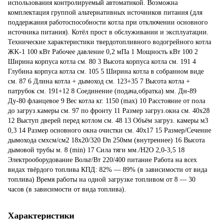
использования контролируемый автоматикой. Возможна
комплектация группой альтернативных источников питания (для
поддержания работоспособности котла при отключении основного
источника питания). Котёл прост в обслуживании и эксплуатации.
Технические характеристики твердотопливного водогрейного котла
ЖK-1 100 кВт Рабочее давление 0,2 мПа 1 Мощность кВт 100 2
Ширина корпуса котла см. 80 3 Высота корпуса котла см. 191 4
Глубина корпуса котла см. 105 5 Ширина котла в собранном виде
см. 87 6 Длина котла + дымоход см. 123+35 7 Высота котла +
патрубок см. 191+12 8 Соединение (подача,обратка) мм. Дн-89
Ду-80 фланцевое 9 Вес котла кг. 1150 (max) 10 Расстояние от пола
до загруз.камеры см. 97 по фронту 11 Размер загруз.окна см. 40х28
12 Выступ дверей перед котлом см. 48 13 Объём загруз. камеры м3
0,3 14 Размер основного окна очистки см. 40х17 15 Размер/Сечение
дымохода смхсм/см2 18х20/320 Dn 250мм (внутреннее) 16 Высота
дымовой трубы м. 8 (min) 17 Сила тяги мм./Н2О 2,0-3,5 18
Электрооборудование Вольт/Вт 220/400 питание Работа на всех
видах твёрдого топлива КПД: 82% ― 89% (в зависимости от вида
топлива) Время работы на одной загрузке топливом от 8 ― 30
часов (в зависимости от вида топлива).
Характеристики