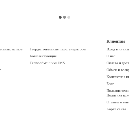
Клиентам
ливных котлов
Твердотопливные парогенераторы
Вход в личны
Комплектующие
О нас
Теплообменники IMS
Оплата и дос
y
Обмен и возв
Контактная 
Блог
Пользователь
Политика ко
Отзывы о маг
Карта сайта