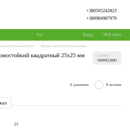
+380505242823
+380984987979
Вход
Мой заказ
Рус
твердотопливных котлов
Шнуры для котлов термостойкие
рмостойкий квадратный 25х25 мм
Артикул
1808923081
К сравнению
В желания
каз
25