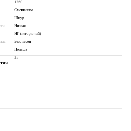
а
1260
Смешанное
Шнур
сти
Низкая
НГ (негорючий)
иала
Безопасен
Польша
25
нтия