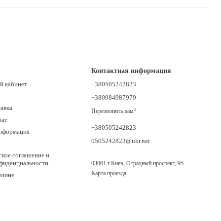
Контактная информация
й кабинет
+380505242823
+380984987979
тавка
Перезвонить вам?
рат
+380505242823
информация
0505242823@ukr.net
ское соглашение и
нфиденциальности
03061 г.Киев, Отрадный проспект, 95
Карта проезда
азине