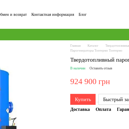
бмен и возврат
Контактная информация
Блог
ние и Политика конфиденциальности
Отзывы о магазине
Главная
Каталог
Твердотопливны
Парогенераторы Топтермо Топтермо
Твердотопливный парог
В наличии
Оставить отзыв
924 900 грн
Купить
Быстрый за
Доставка
Оплата
Гара