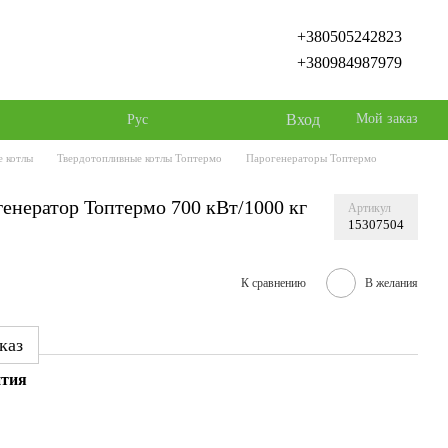
+380505242823
+380984987979
Вход
Мой заказ
Рус
е котлы
Твердотопливные котлы Топтермо
Парогенераторы Топтермо
енератор Топтермо 700 кВт/1000 кг
Артикул
15307504
К сравнению
В желания
каз
нтия