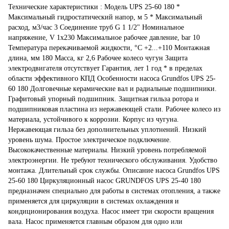
Технические характеристики : Модель UPS 25-60 180 *
Максимальный гидростатический напор, м 5 * Максимальный
расход, м3/час 3 Соединение труб G 1 1/2" Номинальное
напряжение, V 1х230 Максимальное рабочее давление, bar 10
Температура перекачиваемой жидкости, °С +2...+110 Монтажная
длина, мм 180 Масса, кг 2,6 Рабочее колесо чугун Защита
электродвигателя отсутствует Гарантия, лет 1 год * в пределах
области эффективного КПД Особенности насоса Grundfos UPS 25-
60 180 Долговечные керамические вал и радиальные подшипники.
Графитовый упорный подшипник. Защитная гильза ротора и
подшипниковая пластина из нержавеющей стали. Рабочее колесо из
материала, устойчивого к коррозии. Корпус из чугуна.
Нержавеющая гильза без дополнительных уплотнений. Низкий
уровень шума. Простое электрическое подключение.
Высококачественные материалы. Низкий уровень потребляемой
электроэнергии. Не требуют технического обслуживания. Удобство
монтажа. Длительный срок службы. Описание насоса Grundfos UPS
25-60 180 Циркуляционный насос GRUNDFOS UPS 25-40 180
предназначен специально для работы в системах отопления, а также
применяется для циркуляции в системах охлаждения и
кондиционирования воздуха. Насос имеет три скорости вращения
вала. Насос применяется главным образом для одно или