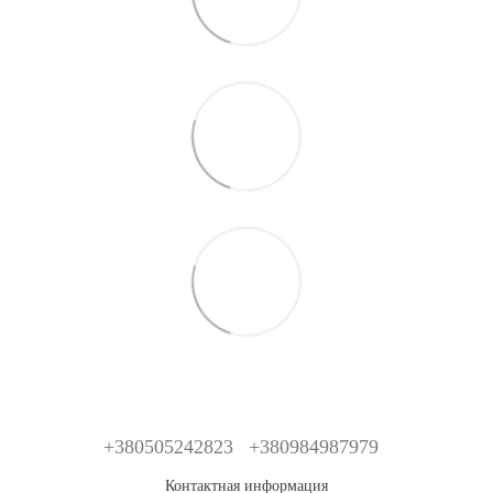
+380505242823
+380984987979
Контактная информация