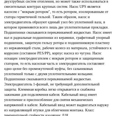
двухтрубных систем отопления, но может также использоваться в
смесительных контурах крупных систем. Насос UPS является
насосом с "мокрым ротором", то есть ротором, изолированным от
статора герметичной гильзой. Таким образом, насос и
электродвигатель образуют единый узел без уплотнений вала, в
котором применяются всего лишь две уплотнительные прокладки.
Подшипники смазываются перекачиваемой жидкостью. Насос имеет
вал и радиальные подшипники из керамики, графитовый упорный
подшипник, защитную гильзу ротора и подшипниковую пластину
из нержавеющей стали, рабочее колесо из материала, устойчивого к
коррозии (составное РЕS/PP), корпус насоса из чугуна. Насос
оснащен электродвигателем с мокрым ротором и защищенным
статором, то есть насосная часть и электродвигатель составляют
одно целое без промежуточной муфты, без сальниковых
уплотнений только с двумя уплотнительными кольцами.
Подшипники смазываются перекачиваемой жидкостью.
Электродвигатель 1-фазный, не требующий дополнительной
защиты. Клеммная коробка легко открывается и снабжена
зажимами для подключения кабеля. Кабельный ввод имеет
уплотнение и приспособление для снятия механических
напряжений в кабеле. Кабельный ввод может выдвигаться наружу
из направляющей втулки для облегчения монтажа. Класс
температурной стойкости изоляции: F/H.