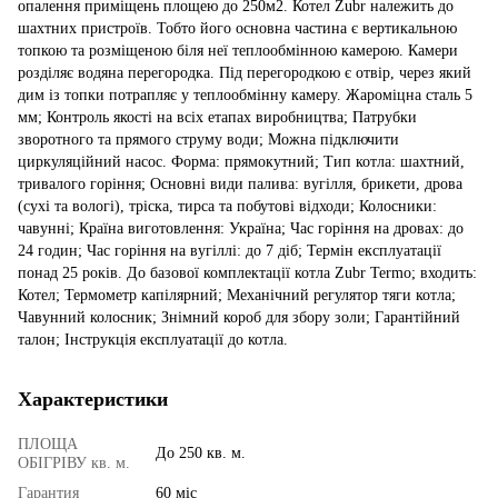
опалення приміщень площею до 250м2. Котел Zubr належить до
шахтних пристроїв. Тобто його основна частина є вертикальною
топкою та розміщеною біля неї теплообмінною камерою. Камери
розділяє водяна перегородка. Під перегородкою є отвір, через який
дим із топки потрапляє у теплообмінну камеру. Жароміцна сталь 5
мм; Контроль якості на всіх етапах виробництва; Патрубки
зворотного та прямого струму води; Можна підключити
циркуляційний насос. Форма: прямокутний; Тип котла: шахтний,
тривалого горіння; Основні види палива: вугілля, брикети, дрова
(сухі та вологі), тріска, тирса та побутові відходи; Колосники:
чавунні; Країна виготовлення: Україна; Час горіння на дровах: до
24 годин; Час горіння на вугіллі: до 7 діб; Термін експлуатації
понад 25 років. До базової комплектації котла Zubr Termo; входить:
Котел; Термометр капілярний; Механічний регулятор тяги котла;
Чавунний колосник; Знімний короб для збору золи; Гарантійний
талон; Інструкція експлуатації до котла.
Характеристики
ПЛОЩА
До 250 кв. м.
ОБІГРІВУ кв. м.
Гарантия
60 міс