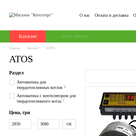
Перейти к основному контенту
О нас
Оплата и доставка
О
Пользовательское соглаше
Каталог
Главная
Каталог
ATOS
ATOS
Раздел
Автоматика для
4
твердотопливных котлов
Автоматика с вентилятором для
5
твердотопливного котла
Цена, грн
От Цена, грн
До Цена, грн
OK