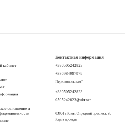
Контактная информация
й кабинет
+380505242823
+380984987979
тавка
Перезвонить вам?
рат
+380505242823
информация
0505242823@ukr.net
ское соглашение и
нфиденциальности
03061 г.Киев, Отрадный проспект, 95
Карта проезда
азине