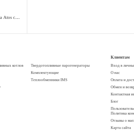
а Atos c
Клиентам
ливных котлов
Твердотопливные парогенераторы
Вход в личны
Комплектующие
О нас
Теплообменники IMS
Оплата и дос
y
Обмен и возв
Контактная 
Блог
Пользователь
Политика ко
Отзывы о маг
Карта сайта