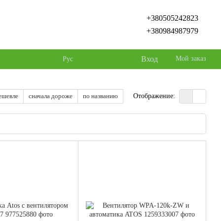
+380505242823
+380984987979
Вход
Мой заказ
Рус
ешевле
сначала дороже
по названию
Отображение: